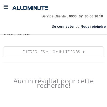
Toggle
navigation
Service Clients : 0033 (0)1 85 08 16 18
GESTION DES INDÉPENDANTS
»
ou
Se connecter
Nous rejoindre
SOURCING
FILTRER LES ALLOMINUTE JOBS
Aucun résultat pour cette
recherche!