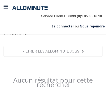
Toggle
navigation
Service Clients : 0033 (0)1 85 08 16 18
COMMERCIAL & MARKETING
»
APPELS &
ou
Se connecter
Nous rejoindre
PHONING
FILTRER LES ALLOMINUTE JOBS
Aucun résultat pour cette
recherche!