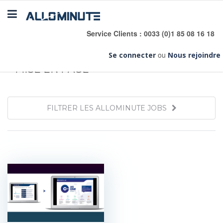
Toggle
navigation
Service Clients : 0033 (0)1 85 08 16 18
ADMINISTRATIF & RÉDACTION
»
TEXTES
ou
Se connecter
Nous rejoindre
»
MISE EN PAGE
FILTRER LES ALLOMINUTE JOBS